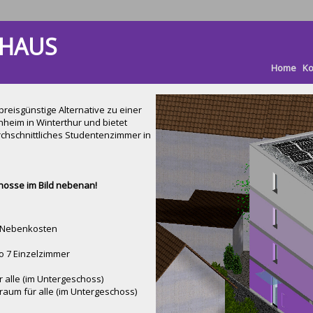
HAUS
Home
Ko
reisgünstige Alternative zu einer
eim in Winterthur und bietet
rchschnittliches Studentenzimmer in
chosse im Bild nebenan!
l. Nebenkosten
ro 7 Einzelzimmer
r alle (im Untergeschoss)
raum für alle (im Untergeschoss)