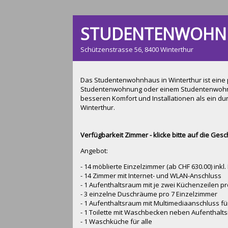
STUDENTENWOHN
Schützenstrasse 56, 8400 Winterthur
Das Studentenwohnhaus in Winterthur ist eine p
Studentenwohnung oder einem Studentenwohnh
besseren Komfort und Installationen als ein du
Winterthur.
Verfügbarkeit Zimmer - klicke bitte auf die Ges
Angebot:
- 14 möblierte Einzelzimmer (ab CHF 630.00) ink
- 14 Zimmer mit Internet- und WLAN-Anschluss
- 1 Aufenthaltsraum mit je zwei Küchenzeilen p
- 3 einzelne Duschräume pro 7 Einzelzimmer
- 1 Aufenthaltsraum mit Multimediaanschluss fü
- 1 Toilette mit Waschbecken neben Aufenthalts
- 1 Waschküche für alle